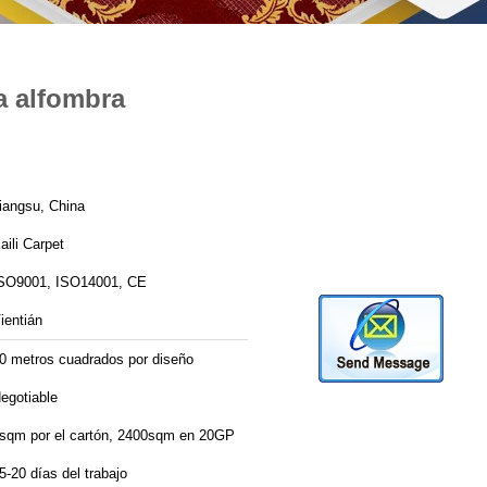
a alfombra
iangsu, China
aili Carpet
SO9001, ISO14001, CE
ientián
0 metros cuadrados por diseño
egotiable
sqm por el cartón, 2400sqm en 20GP
5-20 días del trabajo