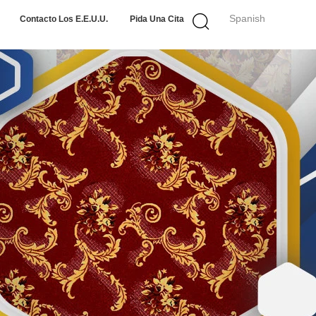
Spanish
Contacto Los E.E.U.U.
Pida Una Cita