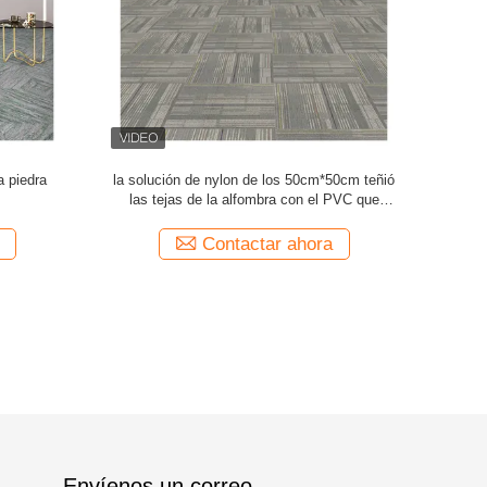
fombran la
Diseño moderno de lujo 20" X 20" tejas de
alfomb
l PVC
nylon de la alfombra para el negocio
Contactar ahora
Envíenos un correo