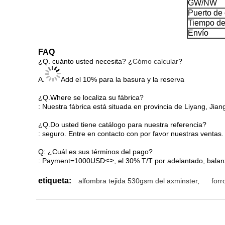
GW/NW
Puerto de
Tiempo de
Envío
FAQ
¿Q. cuánto usted necesita? ¿
Cómo calcular
?
A.
Add el 10% para la basura y la reserva
¿Q.Where se localiza su fábrica?
: Nuestra fábrica está situada en provincia de Liyang, Jian
¿Q.Do usted tiene catálogo para nuestra referencia?
: seguro. Entre en contacto con por favor nuestras ventas.
Q: ¿Cuál es sus términos del pago?
<>
: Payment=1000USD
, el 30% T/T por adelantado, balan
etiqueta:
alfombra tejida 530gsm del axminster
,
forr