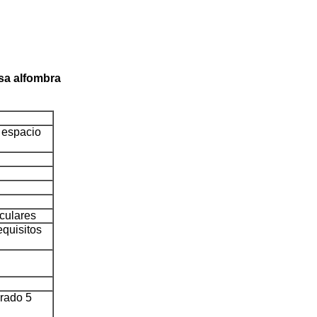
sa alfombra
, espacio
iculares
equisitos
rado 5