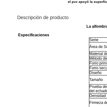
el pvc apoyó la superfic
Descripción de producto
La alfombr
Especificaciones
Serie
Área de Su
Material de
Método del
Forro prim
Forro sec
Diseño
Tamaño
Prueba de 
del echad
Densidad
Firmeza d