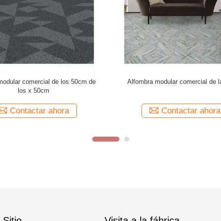
modular comercial lavable con el
Modulares impresa comerciales al
que apoya la pulgada 20x20
fibra de nylon con el forro de
Contactar ahora
Contactar ahora
Sitio
Visita a la fábrica