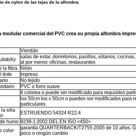
ie de nylon de las tejas de la alfombra
a modular comercial del PVC crea su propia alfombra impre
Vientián
salas de estar, dormitorios, pasillos, sótanos, cocinas
itabiliy
al por menor, oficinas, restaurantes
 la fibra
Nilón
 tinte
Impreso
ario
No tejido
undario
PVC o forro suave
6 colorea o puede ser modificado para requisitos part
los 50cm los x 50cm o pueden ser modificados para r
particulares
la silla
ESTRUENDO 54324 R22.4
or
 de humo
9239-1:2002 DEL EN ISO <450>
garantía QUARTERBACK/T2755-2005 de 10 años. G
e color
poco o ningún cambio