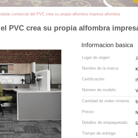
odular comercial del PVC crea su propia alfombra impresa alfombra
el PVC crea su propia alfombra impres
Informacion basica
Lugar de origen:
J
Nombre de la marca:
K
Certificación:
I
Número de modelo:
V
Cantidad de orden mínima:
5
Precio:
N
Detalles de empaquetado:
5
Tiempo de entrega:
1