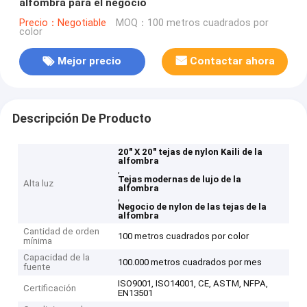
alfombra para el negocio
Precio：Negotiable
MOQ：100 metros cuadrados por
color
Mejor precio
Contactar ahora
Descripción De Producto
20" X 20" tejas de nylon Kaili de la
alfombra
,
Tejas modernas de lujo de la
Alta luz
alfombra
,
Negocio de nylon de las tejas de la
alfombra
Cantidad de orden
100 metros cuadrados por color
mínima
Capacidad de la
100.000 metros cuadrados por mes
fuente
ISO9001, ISO14001, CE, ASTM, NFPA,
Certificación
EN13501