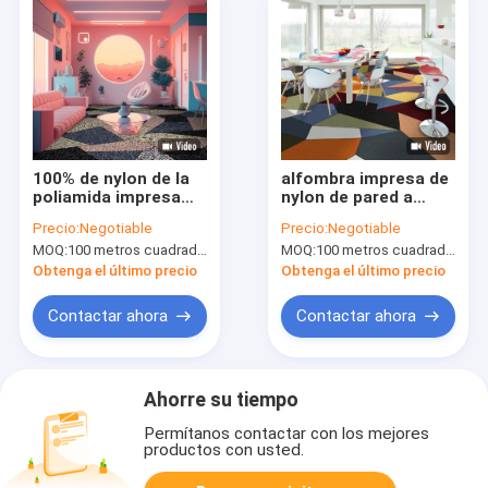
100% de nylon de la
alfombra impresa de
poliamida impresa
nylon de pared a
alfombran
pared de 9m m con
Precio:
Negotiable
Precio:
Negotiable
resistencia de pared
resistencia de la
MOQ:
100 metros cuadrados por diseño
MOQ:
100 metros cuadrados por diseño
a pared de la llama
llama
Obtenga el último precio
Obtenga el último precio
Contactar ahora
Contactar ahora
Ahorre su tiempo
Permítanos contactar con los mejores
productos con usted.