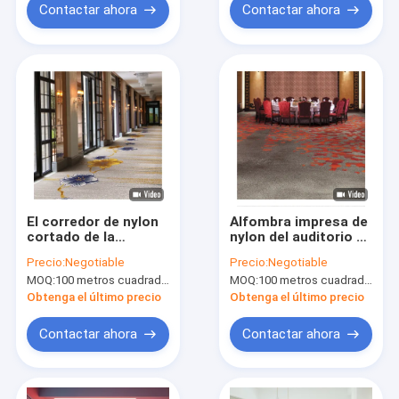
Contactar ahora
Contactar ahora
El corredor de nylon
Alfombra impresa de
cortado de la
nylon del auditorio de
alfombra del modelo
pared a pared con la
Precio:
Negotiable
Precio:
Negotiable
de la pila alfombra
mancha resistente
MOQ:
100 metros cuadrados por diseño
MOQ:
100 metros cuadrados por diseño
estilo moderno
Obtenga el último precio
Obtenga el último precio
Contactar ahora
Contactar ahora