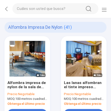
Alfombra Impresa De Nylon
(41)
Alfombra impresa de
Las lanas alfombran
nylon de la sala de
el tinte impreso
conferencias con la
alfombra del
Precio:
Negotiable
Precio:
Negotiable
resistencia de
dormitorio del
MOQ:
100 metros cuadrados por diseño
MOQ:
100 metros cuadrados por diseño
Flamme
amarillo crean para
requisitos
Obtenga el último precio
Obtenga el último precio
particulares