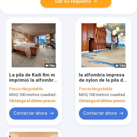
Dar su requisito
La pila de Kaili 8m m
la alfombra impresa
imprimió la alfombra
de nylon de la pila de
de nylon comercial
7m m empenachó la
Precio:
Negotiable
Precio:
Negotiable
para la sala de estar
alfombra nórdica del
MOQ:
100 metros cuadrados por diseño
MOQ:
100 metros cuadrados por diseño
estilo con el forro de
la acción
Obtenga el último precio
Obtenga el último precio
Contactar ahora
Contactar ahora