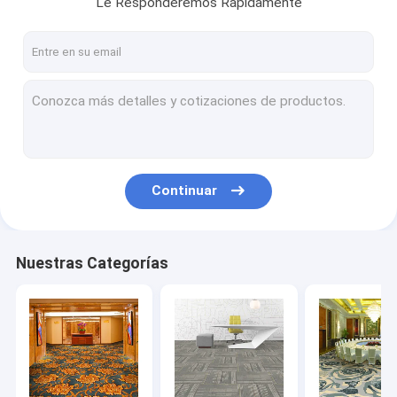
Le Responderemos Rápidamente
Contacto
Alfombra de lujo de la hospitalidad
Alfombra modular comercial
Alfombra tejida de Axminster
Continuar
Alfombra impresa de nylon
Tejas de nylon de la alfombra
Nuestras Categorías
Wilton Woven Carpet
Alfombra copetuda de Broadloom
Tejas impresas de la alfombra