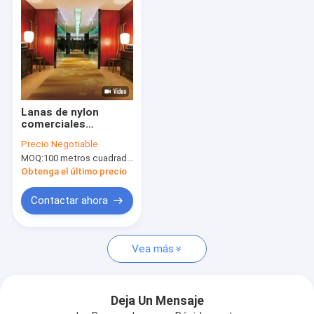
Lanas de nylon
comerciales
empenachadas de la
Precio:
Negotiable
alfombra de la
MOQ:
100 metros cuadrados por diseño
habitación de la
manta de la moqueta
Obtenga el último precio
impresas
Contactar ahora
Inicio
Vea más
Productos
Sobre nosotros
Deja Un Mensaje