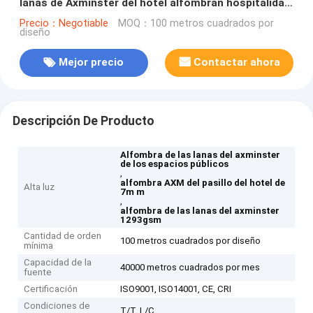
lanas de Axminster del hotel alfombran hospitalidad
de lujo
Precio：Negotiable
MOQ：100 metros cuadrados por
diseño
Mejor precio
Contactar ahora
Descripción De Producto
Alfombra de las lanas del axminster
de los espacios públicos
,
alfombra AXM del pasillo del hotel de
Alta luz
7m m
,
alfombra de las lanas del axminster
1293gsm
Cantidad de orden
100 metros cuadrados por diseño
mínima
Capacidad de la
40000 metros cuadrados por mes
fuente
Certificación
ISO9001, ISO14001, CE, CRI
Condiciones de
T/T, L/C