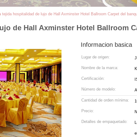
 tejida hospitalidad de lujo de Hall Axminster Hotel Ballroom Carpet del banq
lujo de Hall Axminster Hotel Ballroom 
Informacion basica
Lugar de origen:
J
Nombre de la marca:
K
Certificación:
I
Número de modelo:
Cantidad de orden mínima:
1
Precio:
N
Detalles de empaquetado:
L
e