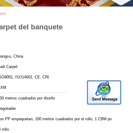
uete
Carpet del banquete
iangsu, China
aili Carpet
SO9001, ISO14001, CE, CRI
AXM
00 metros cuadrados por diseño
egotiable
os PP empaquetan, 100 metros cuadrados por el rollo, 1 CBM por
l rollo