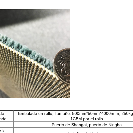
Deja un mensaje
¡Te llamaremos pronto!
 de
Embalado en rollo; Tamaño: 500mm*50mm*4000m m; 250kg po
ado
1CBM por el rollo
Puerto de Shangai, puerto de Ningbo
 la