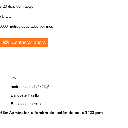
5-20 días del trabajo
/T, L/C
0000 metros cuadrados por mes
Contactar ahora
7*9
metro cuadrado 1423g/
Banquete Pasillo
Embalado en rollo
3.66m Axminster
alfombra del salón de baile 1423gsm
,