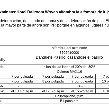
xminster Hotel Ballroom Woven alfombra la alfombra de lujo
formación, del hilado de trama y de la deformación de pila. El 
 y la mayor parte de ahora son PP, porque en algunos lugares hú
alfombra del axminster
:
5702410000
Banquete Pasillo, casandose el pasillo
iliy:
ado:
nilón de las lanas el 20% del 80%
Colores MAX.16
7 por pulgada
7 por pulgada
7 por pulgada
7 p
7 por pulgada
8 por pulgada
9 por pulgada
10 p
ila:
7m m
8m m
9m m
la:
el 1006g/sq.m
el 1262g/sq.m
el 1552g/sq.m
el 
Polipropileno, yute
o:
B1 pasajero