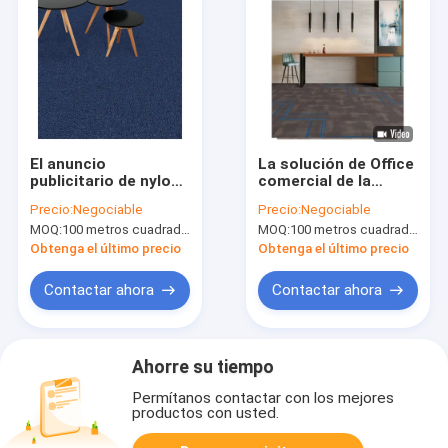
El anuncio
La solución de Office
publicitario de nylon
comercial de la
llano modular
alfombra del PVC
Precio:
Negociable
Precio:
Negociable
alfombra el color y el
teñió la alfombra de
MOQ:
100 metros cuadrados por color
MOQ:
100 metros cuadrados por color
tamaño de
nylon los 60cm*60cm
Customzied
Obtenga el último precio
Obtenga el último precio
Contactar ahora
Contactar ahora
Ahorre su tiempo
Permítanos contactar con los mejores
productos con usted.