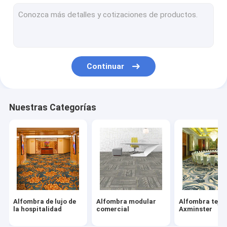
Tejas de nylon de la alfombra
Wilton Woven Carpet
Alfombra copetuda de Broadloom
Continuar
Tejas impresas de la alfombra
Alfombra copetuda de la mano
Nuestras Categorías
Alfombra interior
Manta de rezo de la mezquita
Estera al aire libre interior
Alfombra de lujo de
Alfombra modular
Alfombra tejid
la hospitalidad
comercial
Axminster