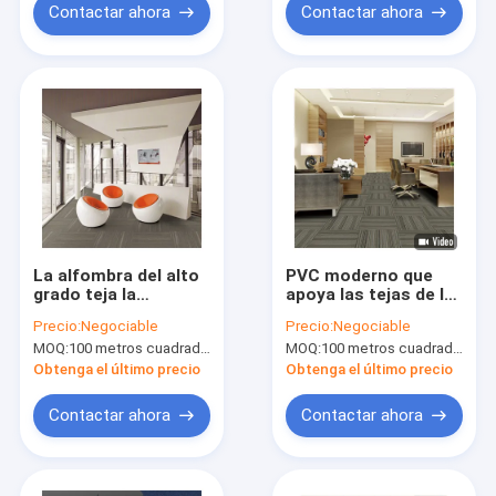
Contactar ahora
Contactar ahora
La alfombra del alto
PVC moderno que
grado teja la
apoya las tejas de la
alfombra cuadrada
alfombra del forro
Precio:
Negociable
Precio:
Negociable
de la oficina con el
con Bfl ignífugo
MOQ:
100 metros cuadrados por color
MOQ:
100 metros cuadrados por color
forro del PVC
Obtenga el último precio
Obtenga el último precio
Contactar ahora
Contactar ahora