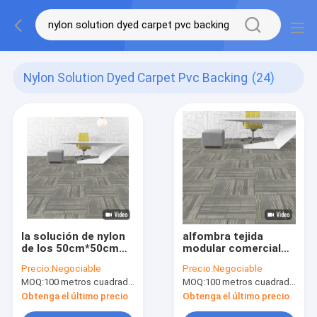
Nylon Solution Dyed Carpet Pvc Backing
(24)
la solución de nylon
alfombra tejida
de los 50cm*50cm
modular comercial
teñió las tejas de la
de nylon de
Precio:
Negociable
Precio:
Negociable
alfombra con el PVC
Axminster de la pila
MOQ:
100 metros cuadrados por color
MOQ:
100 metros cuadrados por color
que apoyaba la
de lazo del forro del
alfombra comercial
PVC de la alfombra
Obtenga el último precio
Obtenga el último precio
de los 50cm