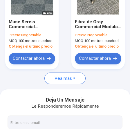
Viaje de la fábrica
Control de calidad
Muse Sereis
Fibra de Gray
Commercial
Commercial Modular
Contacto los E.E.U.U.
alfombra modular de
Carpet Nylon con el
Precio:
Negociable
Precio:
Negociable
los 50cm de los x
forro del PVC
MOQ:
100 metros cuadrados por color
MOQ:
100 metros cuadrados por color
50cm con el forro del
Noticias
PVC
Obtenga el último precio
Obtenga el último precio
Pida una cita
Contactar ahora
Contactar ahora
Vea más
Alfombra de lujo de la hospitalidad
Alfombra modular comercial
Deja Un Mensaje
Le Responderemos Rápidamente
Alfombra tejida de Axminster
Alfombra impresa de nylon