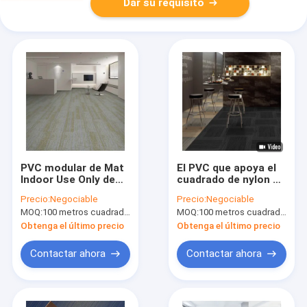
Dar su requisito
PVC modular de Mat
El PVC que apoya el
Indoor Use Only de
cuadrado de nylon de
las tejas de nylon de
la teja de la alfombra
Precio:
Negociable
Precio:
Negociable
la alfombra del
de la hospitalidad
MOQ:
100 metros cuadrados por color
MOQ:
100 metros cuadrados por color
rectángulo detrás
alfombra los 50cm
los x 50cm
Obtenga el último precio
Obtenga el último precio
Contactar ahora
Contactar ahora