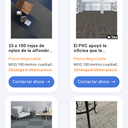
25 x 100 tejas de
El PVC apoyó la
nylon de la alfombra
oficina que la
del cm con la altura
alfombra de nylon
Precio:
Negociable
Precio:
Negociable
de la pila del forro
desprendible teja los
MOQ:
100 metros cuadrados por color
MOQ:
100 metros cuadrados por color
5m m del PVC para el
50cm*50cm
negocio
Obtenga el último precio
Obtenga el último precio
Contactar ahora
Contactar ahora
Hogar
Productos
Sobre nosotros