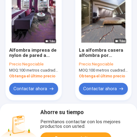
Alfombra impresa de
La alfombra casera
nylon de pared a
alfombra por
pared rentable con
completo las
Precio:
Negociable
Precio:
Negociable
resistencia de la
técnicas copetudas
MOQ:
100 metros cuadrados por diseño
MOQ:
100 metros cuadrados por diseño
llama
impresas de nylon de
la alfombra
Obtenga el último precio
Obtenga el último precio
Contactar ahora
Contactar ahora
Ahorre su tiempo
Permítanos contactar con los mejores
productos con usted.