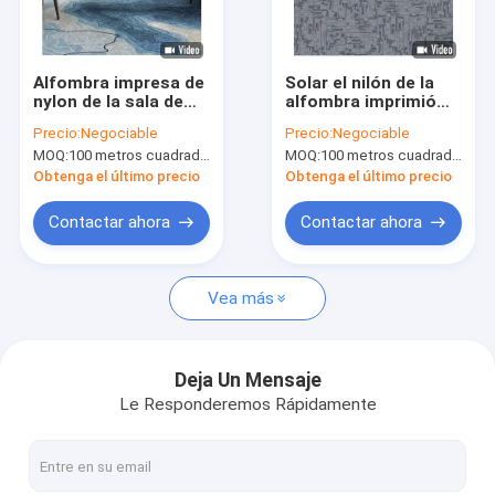
Viaje de la fábrica
Control de calidad
Alfombra impresa de
Solar el nilón de la
nylon de la sala de
alfombra imprimió
Contacto los E.E.U.U.
conferencias con la
las tejas de la
Precio:
Negociable
Precio:
Negociable
resistencia de
alfombra para
MOQ:
100 metros cuadrados por diseño
MOQ:
100 metros cuadrados por color
Flamme
residencial o
Noticias
comercial
Obtenga el último precio
Obtenga el último precio
Pida una cita
Contactar ahora
Contactar ahora
Vea más
Alfombra de lujo de la hospitalidad
Alfombra modular comercial
Deja Un Mensaje
Le Responderemos Rápidamente
Alfombra tejida de Axminster
Alfombra impresa de nylon