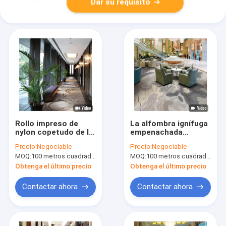
Dar su requisito
Rollo impreso de
La alfombra ignífuga
nylon copetudo de la
empenachada
alfombra para las
alfombra la alfombra
Precio:
Negociable
Precio:
Negociable
áreas públicas del
impresa de nylon
MOQ:
100 metros cuadrados por diseño
MOQ:
100 metros cuadrados por diseño
hotel expreso del día
para casarse Pasillo
de fiesta
Obtenga el último precio
Obtenga el último precio
Contactar ahora
Contactar ahora