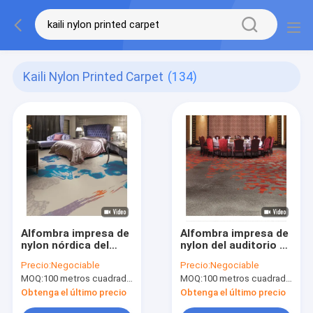
Kaili Nylon Printed Carpet
(134)
Alfombra impresa de
Alfombra impresa de
nylon nórdica del
nylon del auditorio de
estilo el 100% del
pared a pared con la
Precio:
Negociable
Precio:
Negociable
diseño simple con el
mancha resistente
MOQ:
100 metros cuadrados por diseño
MOQ:
100 metros cuadrados por diseño
forro de la acción
Obtenga el último precio
Obtenga el último precio