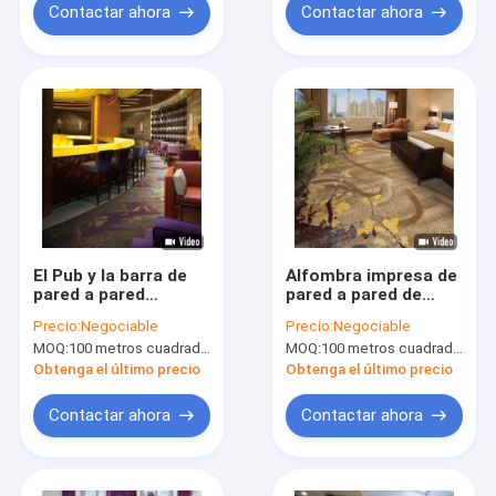
Contactar ahora
Contactar ahora
El Pub y la barra de
Alfombra impresa de
pared a pared
pared a pared de
alfombran los
nylon del elemento
Precio:
Negociable
Precio:
Negociable
modelos
de la ventaja y de la
MOQ:
100 metros cuadrados por diseño
MOQ:
100 metros cuadrados por diseño
encantadores
flor para el sitio
impresos de nylon de
Obtenga el último precio
Obtenga el último precio
la alfombra
Contactar ahora
Contactar ahora