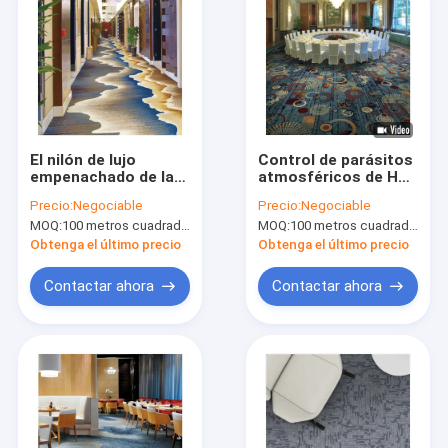
El nilón de lujo
Control de parásitos
empenachado de la
atmosféricos de Hall
alfombra de la
Nylon Printed Carpet
Precio:
Negociable
Precio:
Negociable
hospitalidad
With del banquete del
MOQ:
100 metros cuadrados por diseño
MOQ:
100 metros cuadrados por diseño
imprimió la alfombra
estilo de Elegane
para el pasillo del
Obtenga el último precio
Obtenga el último precio
espacio público
Contactar ahora
Contactar ahora
Hogar
Productos
Sobre nosotros