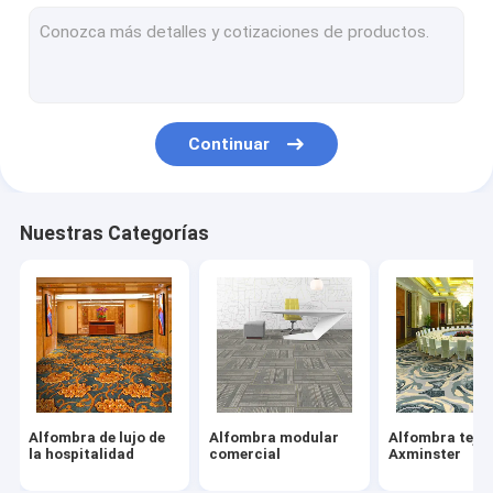
Tejas de nylon de la alfombra
Wilton Woven Carpet
Alfombra copetuda de Broadloom
Continuar
Tejas impresas de la alfombra
Alfombra copetuda de la mano
Nuestras Categorías
Alfombra interior
Manta de rezo de la mezquita
Estera al aire libre interior
Alfombra de lujo de
Alfombra modular
Alfombra tejid
la hospitalidad
comercial
Axminster